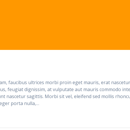
am, faucibus ultrices morbi proin eget mauris, erat nascetur
s, feugiat dignissim, at vulputate aut mauris commodo int
nt nascetur sagittis. Morbi sit vel, eleifend sed mollis rhonc
teger porta nulla,…