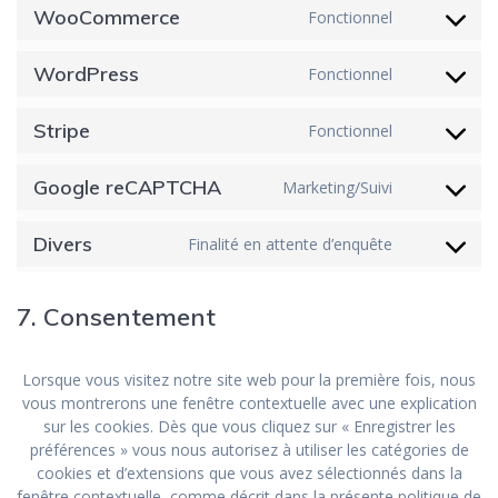
WooCommerce
Fonctionnel
Consent
to
service
WordPress
Fonctionnel
Consent
woocomm
to
service
Stripe
Fonctionnel
Consent
wordpre
to
service
Google reCAPTCHA
Marketing/Suivi
Consent
stripe
to
service
Divers
Finalité en attente d’enquête
Consent
google-
to
recaptch
service
7. Consentement
divers
Lorsque vous visitez notre site web pour la première fois, nous
vous montrerons une fenêtre contextuelle avec une explication
sur les cookies. Dès que vous cliquez sur « Enregistrer les
préférences » vous nous autorisez à utiliser les catégories de
cookies et d’extensions que vous avez sélectionnés dans la
fenêtre contextuelle, comme décrit dans la présente politique de